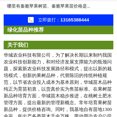
哪里有秦脆苹果树苗、秦脆苹果苗价格是...
13165388444
立即拨打：
绿化苗品种推荐
关于我们
华城农业科技有限公司，为了解决长期以来制约我国
农业科技创新能力，和对经济发展支撑能力的瓶颈问
题，探索新农业科技发展路径和模式，提出以新的栽
培模式，创新的果树品种，代替陈旧的传统种植规
范，以节省农业投入成本为基本原则，华城苗木品种
纯正为育苗初衷，以货真价实为售苗标准。在果树苗
新品种培育方面，华城苗木稳步推进，在桃树土肥水
管理方面，提出最新的管理新概念。常年培育果树苗
新品种，提供价格咨询。同时，我基地自有苗地1300
余亩，年出产各类苗木千余万株，带动周边农户公司