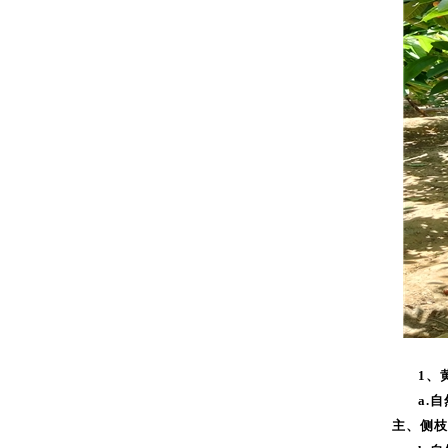
1、
a.
主、侧枝