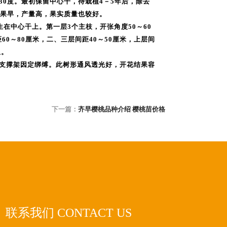
度30度。最初保留中心干，待栽植4－5年后，除去
果早，产量高，果实质量也较好。
着生在中心干上。第一层3个主枝，开张角度50～60
0～80厘米，二、三层间距40～50厘米，上层间
组。
要设支撑架因定绑缚。此树形通风透光好，开花结果容
下一篇：
齐早樱桃品种介绍 樱桃苗价格
联系我们 CONTACT US