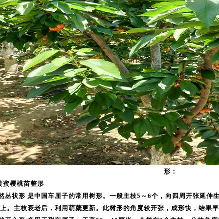
形：
黄蜜樱桃苗整形
自然丛状形 是中国车厘子的常用树形。一般主枝5～6个，向四周开张延伸
上。主枝衰老后，利用萌蘖更新。此树形的角度较开张，成形快，结果早