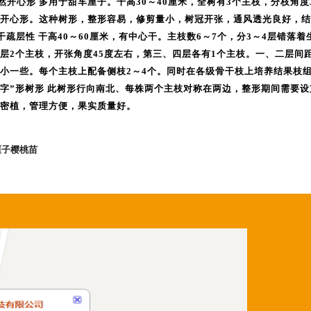
自然开心形 多用于甜车厘子。干高30～40厘米，全树有3个主枝，分枝角
开心形。这种树形，整形容易，修剪量小，树冠开张，通风透光良好，结
主干疏层性 干高40～60厘米，有中心干。主枝数6～7个，分3～4层错落
层2个主枝，开张角度45度左右，第三、四层各有1个主枝。一、二层间距6
小一些。每个主枝上配备侧枝2～4个。同时在各级骨干枝上培养结果枝
“Y字”形树形 此树形行向南北、每株两个主枝对称在两边，整形期间需
密植，管理方便，果实质量好。
厘子樱桃苗