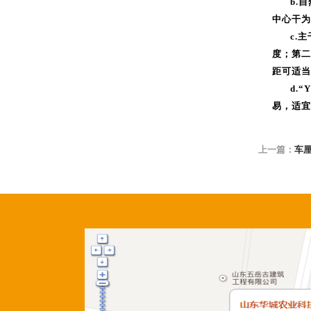
b.
中心干为
c.
度；第二
距可适当
d.
易，适宜
上一篇：
车