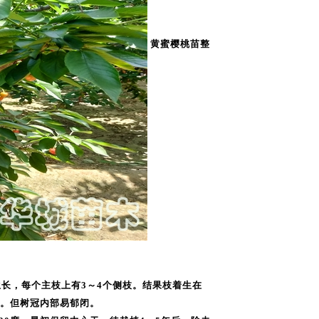
黄蜜樱桃苗整
生长，每个主枝上有3～4个侧枝。结果枝着生在
。但树冠内部易郁闭。