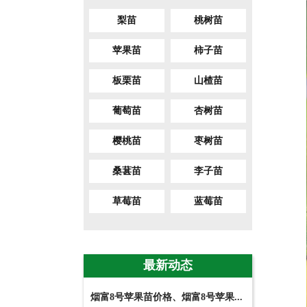
梨苗
桃树苗
苹果苗
柿子苗
板栗苗
山楂苗
葡萄苗
杏树苗
樱桃苗
枣树苗
桑葚苗
李子苗
草莓苗
蓝莓苗
最新动态
烟富8号苹果苗价格、烟富8号苹果...